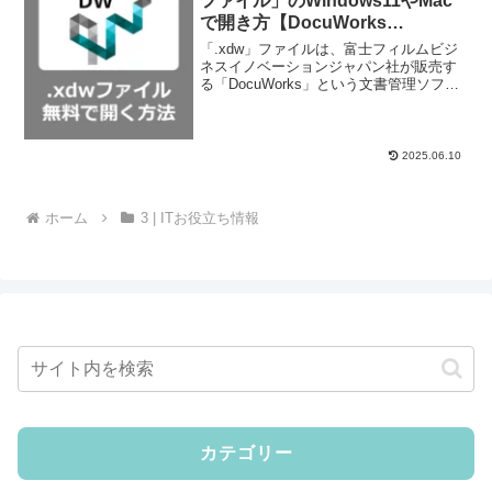
ファイル」のWindows11やMac
で開き方【DocuWorks
ViewerLight 9.1/ビューワー】
「.xdw」ファイルは、富士フィルムビジ
ネスイノベーションジャパン社が販売す
る「DocuWorks」という文書管理ソフト
の拡張子です。 ADOBE社が提供する
「PDF」の国産版のようなイメージで
す。今回は「.xdw」ファイルを「とにか
く開い...
2025.06.10
ホーム
3 | ITお役立ち情報
カテゴリー