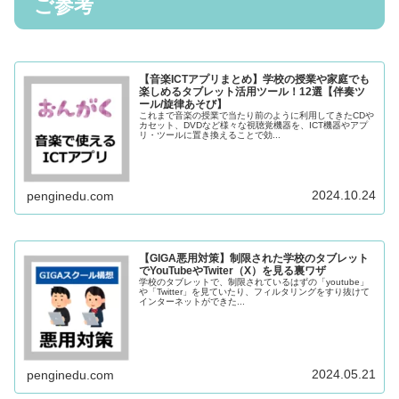
ご参考
【音楽ICTアプリまとめ】学校の授業や家庭でも
楽しめるタブレット活用ツール！12選【伴奏ツ
ール/旋律あそび】
これまで音楽の授業で当たり前のように利用してきたCDや
カセット、DVDなど様々な視聴覚機器を、ICT機器やアプ
リ・ツールに置き換えることで効...
2024.10.24
penginedu.com
【GIGA悪用対策】制限された学校のタブレット
でYouTubeやTwiter（X）を見る裏ワザ
学校のタブレットで、制限されているはずの「youtube」
や「Twitter」を見ていたり、フィルタリングをすり抜けて
インターネットができた...
2024.05.21
penginedu.com