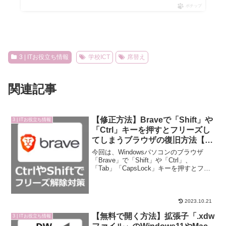
ポチップ
3 | ITお役立ち情報
学校ICT
席替え
関連記事
【修正方法】Braveで「Shift」や
3 | ITお役立ち情報
「Ctrl」キーを押すとフリーズし
てしまうブラウザの復旧方法【解
決・修復】
今回は、Windowsパソコンのブラウザ
「Brave」で「Shift」や「Ctrl」、
「Tab」「CapsLock」キーを押すとフリ
ーズしてしまう状況になった場合の復旧
方法をご紹介します。Surface Pro最新モ
デルをお得な価格でBra...
2023.10.21
【無料で開く方法】拡張子「.xdw
3 | ITお役立ち情報