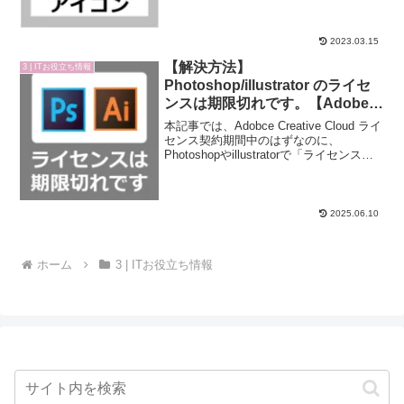
window.adsbygoogle || []).push({...
2023.03.15
【解決方法】
3 | ITお役立ち情報
Photoshop/illustrator のライセ
ンスは期限切れです。【Adobe
Creative Cloud】
本記事では、Adobce Creative Cloud ライ
センス契約期間中のはずなのに、
Photoshopやillustratorで「ライセンスは
期限切れ」とエラーメッセージが表示さ
れてしまう解決方法を解説致します。
Microsoft36...
2025.06.10
ホーム
3 | ITお役立ち情報