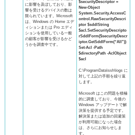
$securityDescriptor =
に影響を及ぼしており、影
New-Object
響を受けるデバイスの数は
System.Security.AccessC
限られています。Microsoft
ontrol.RawSecurityDescri
は、Windows の Home エデ
ptor $sddlString
ィションまたは Pro エディ
$acl.SetSecurityDescripto
ションを使用している一般
rSddlForm($securityDescr
の顧客が影響を受けるかど
iptor.GetSddlForm(“All”))
うかを調査中です。
Set-Acl -Path
$directoryPath -AclObject
$acl
C:\ProgramData\ssh\logs に
対して上記の手順を繰り返
します。
Microsoft はこの問題を積極
的に調査しており、今後の
Windows アップデートで解
決策を提供する予定です。
解決策または追加の回避策
が利用可能になった場合
は、さらにお知らせしま
す。