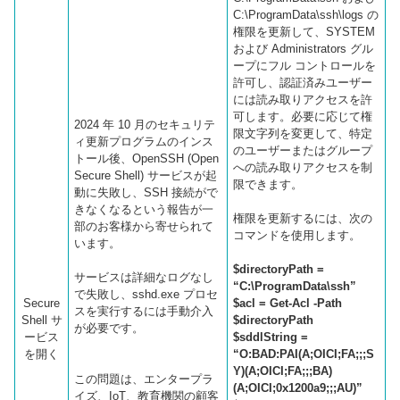
C:\ProgramData\ssh\logs の
権限を更新して、SYSTEM
および Administrators グル
ープにフル コントロールを
許可し、認証済みユーザー
には読み取りアクセスを許
可します。必要に応じて権
2024 年 10 月のセキュリテ
限文字列を変更して、特定
ィ更新プログラムのインス
のユーザーまたはグループ
トール後、OpenSSH (Open
への読み取りアクセスを制
Secure Shell) サービスが起
限できます。
動に失敗し、SSH 接続がで
きなくなるという報告が一
権限を更新するには、次の
部のお客様から寄せられて
コマンドを使用します。
います。
$directoryPath =
サービスは詳細なログなし
“C:\ProgramData\ssh”
で失敗し、sshd.exe プロセ
Secure
$acl = Get-Acl -Path
スを実行するには手動介入
Shell サ
$directoryPath
が必要です。
ービス
$sddlString =
を開く
“O:BAD:PAI(A;OICI;FA;;;S
Y)(A;OICI;FA;;;BA)
この問題は、エンタープラ
(A;OICI;0x1200a9;;;AU)”
イズ、IoT、教育機関の顧客