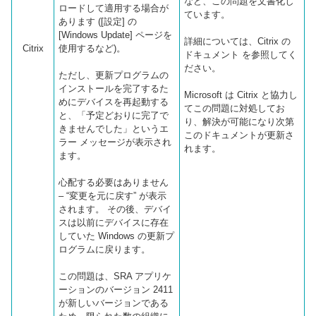
など、この問題を文書化し
ロードして適用する場合が
ています。
あります ([設定] の
[Windows Update] ページを
詳細については、Citrix の
Citrix
使用するなど)。
ドキュメント を参照してく
ださい。
ただし、更新プログラムの
インストールを完了するた
Microsoft は Citrix と協力し
めにデバイスを再起動する
てこの問題に対処してお
と、「予定どおりに完了で
り、解決が可能になり次第
きませんでした」というエ
このドキュメントが更新さ
ラー メッセージが表示され
れます。 ​​​​​​​
ます。
心配する必要はありません
– “変更を元に戻す” が表示
されます。 その後、デバイ
スは以前にデバイスに存在
していた Windows の更新プ
ログラムに戻ります。
この問題は、SRA アプリケ
ーションのバージョン 2411
が新しいバージョンである