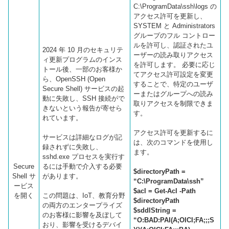
C:\ProgramData\ssh\logs の
アクセス許可を更新し、
SYSTEM と Administrators
グループのフル コントロー
ルを許可し、認証されたユ
2024 年 10 月のセキュリテ
ーザーの読み取りアクセス
ィ更新プログラムのインス
を許可します。 必要に応じ
トール後、一部のお客様か
てアクセス許可設定を変更
ら、OpenSSH (Open
することで、特定のユーザ
Secure Shell) サービスの起
ーまたはグループへの読み
動に失敗し、SSH 接続がで
取りアクセスを制限できま
きないという報告が寄せら
す。
れています。
アクセス許可を更新するに
サービスは詳細なログが記
は、次のコマンドを使用し
録されずに失敗し、
ます。
sshd.exe プロセスを実行す
Secure
るには手動で介入する必要
$directoryPath =
Shell サ
があります。
“C:\ProgramData\ssh”
ービス
$acl = Get-Acl -Path
を開く
この問題は、IoT、教育分野
$directoryPath
の両方のエンタープライズ
$sddlString =
のお客様に影響を及ぼして
“O:BAD:PAI(A;OICI;FA;;;S
おり、影響を受けるデバイ