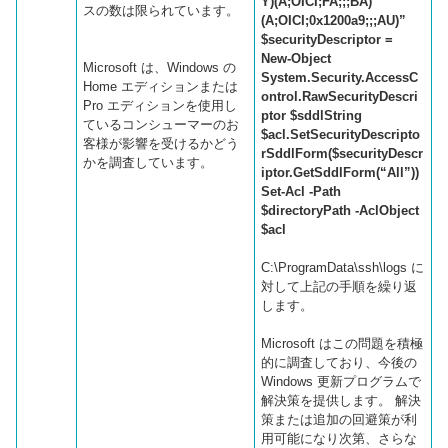
Y)(A;OICI;FA;;;BA)
スの数は限られています。
(A;OICI;0x1200a9;;;AU)”
$securityDescriptor =
New-Object
Microsoft は、Windows の
System.Security.AccessC
Home エディションまたは
ontrol.RawSecurityDescri
Pro エディションを使用し
ptor $sddlString
ているコンシューマーのお
$acl.SetSecurityDescripto
客様が影響を受けるかどう
rSddlForm($securityDescr
かを調査しています。
iptor.GetSddlForm(“All”))
Set-Acl -Path
$directoryPath -AclObject
$acl
C:\ProgramData\ssh\logs に
対して上記の手順を繰り返
します。
Microsoft はこの問題を積極
的に調査しており、今後の
Windows 更新プログラムで
解決策を提供します。 解決
策または追加の回避策が利
用可能になり次第、さらな