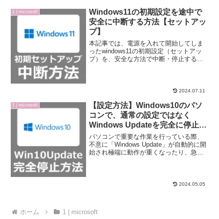
Windows11の初期設定を途中で
1 | microsoft
安全に中断する方法【セットアッ
プ】
本記事では、電源を入れて開始してしま
ったwindows11の初期設定（セットアッ
プ）を、安全な方法で中断・停止する方
法をご紹介いたします。法人人気のWin11
とOffice搭載、中古PC「レッツノート」
Windows11の初期設定はキャンセ...
2024.07.11
【設定方法】Windows10のパソ
1 | microsoft
コンで、通常の設定ではなく
Windows Updateを完全に停止す
る手順【サービ
パソコンで重要な作業を行っている際、
ス/regedit/home/pro】
不意に「Windows Update」が自動的に開
始され極端に動作が重くなったり、急に
再起動を即すメッセージが表示され困っ
たことはないでしょうか？通常設定で
は、「Windows Update」の更新設定と...
2024.05.05
ホーム
1 | microsoft