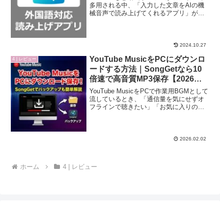
動画作成/iMyFone VoxBox レビ
多用される中、「入力した文章をAIの機
械音声で読み上げてくれるアプリ」が注
ュー】
目を集めています。例えば、製品紹介の
ナレーションで長文や専門用語が多い場
合、自分の声を録音するより音声読み上
げアプリを利用し...
2024.10.27
YouTube MusicをPCにダウンロ
4 | レビュー
ードする方法｜SongGetなら10
倍速で高音質MP3保存【2026年
版】
YouTube MusicをPCで作業用BGMとして
流しているとき、「通信量を気にせずオ
フラインで聴きたい」「お気に入りの曲
をMP3として保存したい」と感じること
はありませんか？通常、PC版（ブラウザ
版）YouTube Musicにはダウン...
2026.02.02
ホーム
4 | レビュー