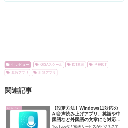
4 | レビュー
GIGAスクール
ICT教育
学校ICT
算数アプリ
計算アプリ
関連記事
【設定方法】Windows11対応の
4 | レビュー
AI音声読み上げアプリ、英語や中
国語など外国語の文章にも対応
【ソフト/YouTuber/海外向け製品
YouTubeなど動画サービスがビジネスで