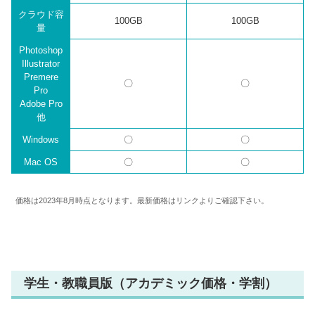
クラウド容
100GB
100GB
量
Photoshop
Illustrator
Premere
〇
〇
Pro
Adobe Pro
他
Windows
〇
〇
Mac OS
〇
〇
価格は2023年8月時点となります。最新価格はリンクよりご確認下さい。
学生・教職員版（アカデミック価格・学割）