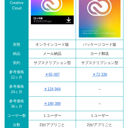
Creative
Cloud
形態
オンラインコード版
パッケージコード版
納品
メール納品
カード郵送
契約
サブスクリプション型
サブスクリプション型
参考価格
￥65,097
￥72,336
12ヶ月
参考価格
￥124,944
–
24ヶ月
参考価格
￥189,389
–
36ヶ月
ユーザー数
１ユーザー
１ユーザー
台数
2台/アプリごと
2台/アプリごと