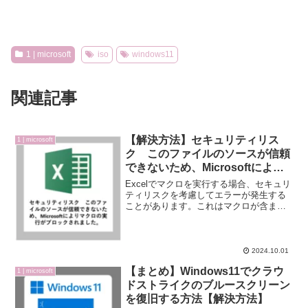
1 | microsoft
iso
windows11
関連記事
【解決方法】セキュリティリス
1 | microsoft
ク このファイルのソースが信頼
できないため、Microsoftにより
マクロの実行がブロックされまし
Excelでマクロを実行する場合、セキュリ
た【excel】
ティリスクを考慮してエラーが発生する
ことがあります。これはマクロが含まれ
るExcelファイルが信頼できないため、
Windowsがマクロの実行をブロックした
ことを示します。今回は「セキュリティ
リスク ...
2024.10.01
【まとめ】Windows11でクラウ
1 | microsoft
ドストライクのブルースクリーン
を復旧する方法【解決方法】