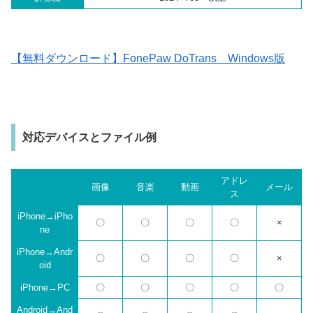
【無料ダウンロード】FonePaw DoTrans Windows版
対応デバイスとファイル例
アドレ
画像
音楽
動画
メール
ス
iPhone→iPho
〇
〇
〇
〇
×
ne
iPhone→Andr
〇
〇
〇
〇
×
oid
iPhone→PC
〇
〇
〇
〇
〇
Android→And