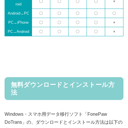
〇
〇
〇
〇
×
roid
Android→PC
〇
〇
〇
〇
〇
PC→iPhone
〇
〇
〇
〇
×
PC→Android
〇
〇
〇
〇
×
無料ダウンロードとインストール方
法
Windows・スマホ用データ移行ソフト「FonePaw
DoTrans」の、ダウンロードとインストール方法は以下の