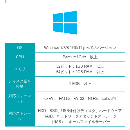
OS
Windows 7/8/8.1/10/11すべてのバージョン
CPU
Pentium1GHz 以上
32ビット：1GB RAM 以上
メモリ
64ビット：2GB RAM 以上
ディスク空き
1.5GB 以上
容量
対応フォーマ
exFAT、FAT16、FAT32、NTFS、Ext2/3/4
ット
HDD、SSD、USB外付けディスク、ハードウェア
対応ストレー
RAID、ネットワークアタッチドストレージ
ジ
（NAS）、ホームファイルサーバー