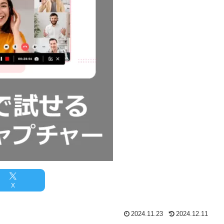
X
2024.11.23
2024.12.11