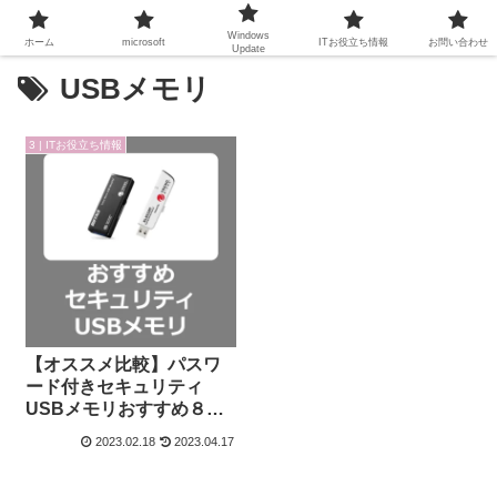
Windows
ホーム
microsoft
ITお役立ち情報
お問い合わせ
Update
USBメモリ
3 | ITお役立ち情報
【オススメ比較】パスワ
ード付きセキュリティ
USBメモリおすすめ８選
【暗号化/ロック/セキュリ
2023.02.18
2023.04.17
ティ対策/指紋認証/情報漏
えい対策/ウイルス対