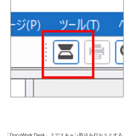
「DocuWork Desk」上でスキャン取込を行おうとする