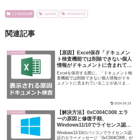
1 | microsoft
update
windows11
関連記事
【原因】Excel保存「ドキュメン
1 | microsoft
ト検査機能では削除できない個人
情報がドキュメントに含まれてい
ることがありますので、ご注意く
Excelを保存する際に、「ドキュメント検
ださい。」が表示される意味
査機能では削除できない個人情報がドキ
ュメントに含まれていることがあります
【VBA】
ので、ご注意ください。」というエラー
メッセージが毎回表示され困っている方
に向けて、表示される原因と意味・対策
方法をご紹介致しま...
2024.05.23
【解決方法】0xC004C008 エラ
1 | microsoft
ーの原因と修復手順、
Windows11/10でライセンス認証
できない対処手順【エラーコー
Windows11/10のパソコンでライセンス認
ド】
証のエラーメッセージ「0xC004C008」が