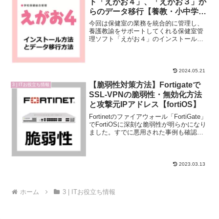
ト「えがお４」、「えがお３」か
らのデータ移行【養教・小中学
校・高校】
今回は保健室の業務を統合的に管理し、
養護教諭をサポートしてくれる保健室管
理ソフト「えがお４」のインストール方
法をお伝えしたいと思います。学校保健
総合管理シフト えがお４「えがお」シ
リーズは多くの小学校・中学校・高等学
校・特別支援学校で利用さ...
2024.05.21
【脆弱性対策方法】Fortigateで
3 | ITお役立ち情報
SSL-VPNの脆弱性・無効化方法
と攻撃元IPアドレス【fortiOS】
Fortinetのファイアウォール「FortiGate」
でFortiOSに深刻な脆弱性が明らかになり
ました。すでに悪用された事例も確認さ
れており、「SSL-VPN」を利用している
ユーザーはすでに被害を受けていないか
ログの確認をオススメ致しま...
2023.03.13
ホーム
3 | ITお役立ち情報