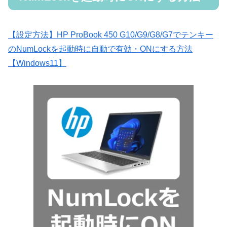
【設定方法】HP ProBook 450 G10/G9/G8/G7でテンキー
のNumLockを起動時に自動で有効・ONにする方法
【Windows11】