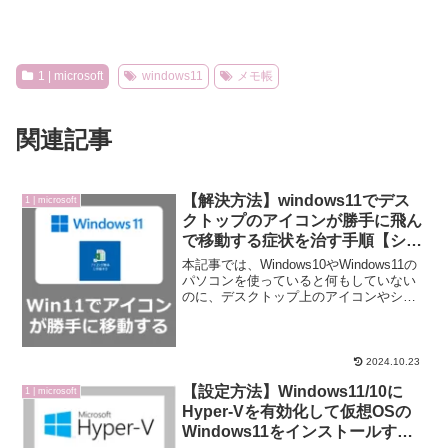
1 | microsoft
windows11
メモ帳
関連記事
【解決方法】windows11でデス
1 | microsoft
クトップのアイコンが勝手に飛ん
で移動する症状を治す手順【ショ
ートカットアイコン】
本記事では、Windows10やWindows11の
パソコンを使っていると何もしていない
のに、デスクトップ上のアイコンやショ
ートカットが勝手に移動したり飛んだり
して場所が変わってしまう症状の解決方
法をご紹介いたします。マイクロソフト
の新しい...
2024.10.23
【設定方法】Windows11/10に
1 | microsoft
Hyper-Vを有効化して仮想OSの
Windows11をインストールする