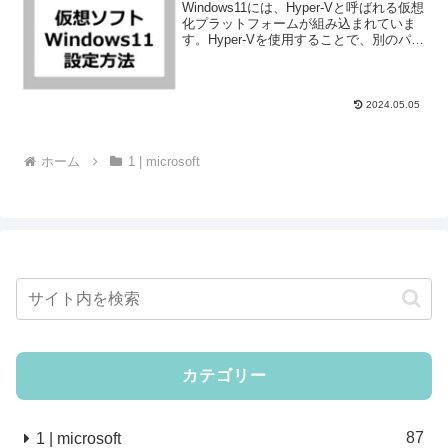
手順【機能を有効/Microsoft/テス
Windows11には、Hyper-Vと呼ばれる仮想
ト・検証環境】
化プラットフォームが組み込まれていま
す。Hyper-Vを使用することで、別のパソ
コンを準備しなくても複数の仮想マシン
を作成し、異なるOSやアプリをクリーン
な環境で実行することができます。本...
2024.05.05
ホーム
1 | microsoft
カテゴリー
87
1 | microsoft