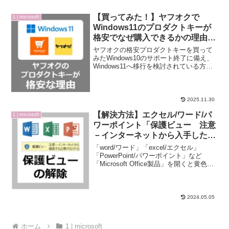
【買ってみた！】ヤフオクで
1 | microsoft
Windows11のプロダクトキーが
格安でなぜ購入できるかの理由と
からくり
ヤフオクの格安プロダクトキーを買って
みたWindows10のサポート終了に備え、
Windows11へ移行を検討されている方も
多いのではないでしょうか？PCのアップ
グレードなら、Windows10のライセンス
を使い無料でWindows11に更...
2025.11.30
【解決方法】エクセル/ワード/パ
1 | microsoft
ワーポイント「保護ビュー 注意
－インターネットから入手したフ
ァイルは、ウイルスに感染してい
「word/ワード」「excel/エクセル」
る可能性があります。編集する必
「PowerPoint/パワーポイント」など
「Microsoft Office製品」を開くと黄色の
要がなければ、保護ビューのまま
背景で、「保護ビュー 注意－インター
にしておくことをお勧めいたしま
ネットから入手したファイルは、ウイル
す。」【邪魔・面倒・対策】
スに感染している可能性があ...
2024.05.05
ホーム
1 | microsoft