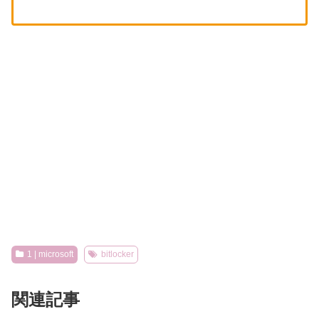
1 | microsoft
bitlocker
関連記事