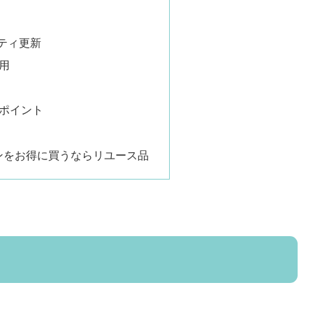
リティ更新
用
ポイント
ンをお得に買うならリユース品