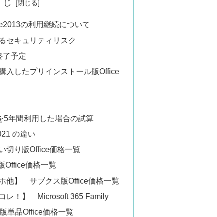
くじ
ce2013の利用継続について
るセキュリティリスク
ト終了予定
入したプリインストール版Office
コンを5年間利用した場合の試算
e 2021 の違い
い切り版Office価格一覧
Office価格一覧
マホ他】 サブクス版Office価格一覧
 Microsoft 365 Family
版単品Office価格一覧