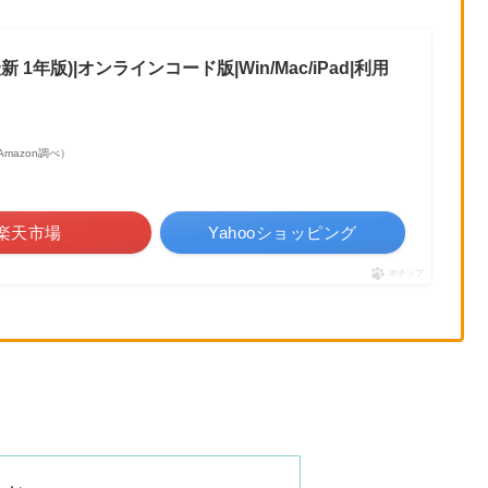
ily(最新 1年版)|オンラインコード版|Win/Mac/iPad|利用
| Amazon調べ）
楽天市場
Yahooショッピング
ポチップ