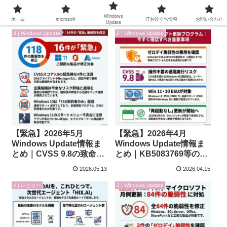
Windows
ホーム
microsoft
ITお役立ち情報
お問い合わせ
Update
2 | Windows Update
2 | Windows Update
【緊急】2026年5月
【緊急】2026年4月
Windows Update情報ま
Windows Update情報ま
とめ｜CVSS 9.8の致命的
とめ｜KB5083769等の更
脆弱性とKB5089549等の
新内容と、悪用済みゼロ
2026.05.13
2026.04.15
更新内容
デイ脆弱性への対応
4 | レビュー
2 | Windows Update