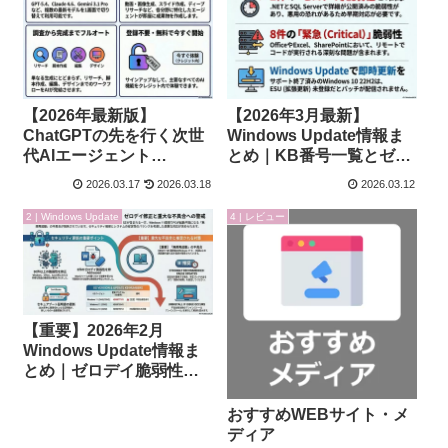
【2026年最新版】
【2026年3月最新】
ChatGPTの先を行く次世
Windows Update情報ま
代AIエージェント
とめ｜KB番号一覧とゼロ
「HIX.AI」徹底レビュ
デイ・緊急脆弱性の詳細
2026.03.17
2026.03.18
2026.03.12
ー！全機能と圧倒的な生
を徹底解説
産性の秘密に迫る
2 | Windows Update
4 | レビュー
【重要】2026年2月
Windows Update情報ま
とめ｜ゼロデイ脆弱性の
修正と既知の不具合
おすすめWEBサイト・メ
ディア