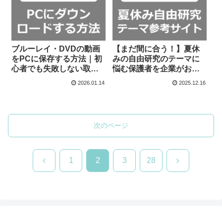
ブルーレイ・DVDの動画
【まだ間に合う！】夏休
をPCに保存する方法｜初
みの自由研究のテーマに
心者でも失敗しない取り
悩む保護者を企業がお手
込む手順とおすすめソフ
伝い！参考事例サイトま
2026.01.14
2025.12.16
ト
とめ
次のページ
前
次
1
2
3
28
へ
へ