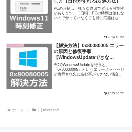
し方【日付がずれる/対処方法】
PCの時刻は、様々な原因でずれる可能性
があります。「日頃、PCの時間は使わな
いので合っていなくても特に問題はな
い」などそのままにすると、以下のよう
な問題に繋がるので定期的に確認しまし
ょう。・アプリやメールで表示される、
送受信時刻などの時間が...
2024.10.23
【解決方法】0x80080005 エラー
1 | microsoft
の原因と修復手順
【WindowsUpdateできな
い/Windows10】
PCでWindowsUpdateを行うと、
「0x80080005」というエラーメッセージ
が表示され先に進む事ができない場合の
修復・解決方法をご紹介致します。マイ
クロソフトの新しいoffice1人5台（Mac・
Windows）までインストール...
2025.08.27
ホーム
1 | microsoft